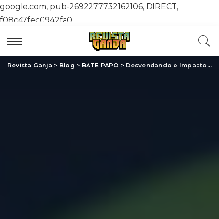
google.com, pub-2692277732162106, DIRECT,
f08c47fec0942fa0
Revista Ganja
>
Blog
>
BATE PAPO
>
Desvendando o Impacto da Cannabis: Revolução Industrial e Medicinal