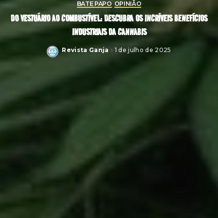
BATE PAPO
OPINIÃO
DO VESTUÁRIO AO COMBUSTÍVEL: DESCUBRA OS INCRÍVEIS BENEFÍCIOS
INDUSTRIAIS DA CANNABIS
Revista Ganja
1 de julho de 2025
Posted
by