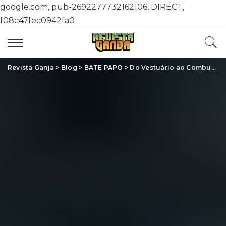
google.com, pub-2692277732162106, DIRECT,
f08c47fec0942fa0
Revista Ganja
>
Blog
>
BATE PAPO
>
Do Vestuário ao Combustível: Descubra os Incríveis Benefícios Industriais da Cannabis