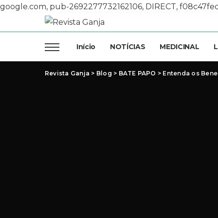
google.com, pub-2692277732162106, DIRECT, f08c47fe
Início
NOTÍCIAS
MEDICINAL
L
Revista Ganja
>
Blog
>
BATE PAPO
>
Entenda os Bene