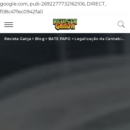
google.com, pub-2692277732162106, DIRECT,
f08c47fec0942fa0
Revista Ganja
>
Blog
>
BATE PAPO
>
Legalização da Cannabis: Como a Economia Local É Impactada e Transforma Comunidades