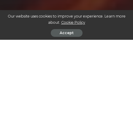
Our website uses cookies to improve your experience. Learn more
about:
Cookie Policy
Accept
LEGALIZAÇÃO DA CANNABIS: O QUE VOCÊ PRECISA SABER SOBRE ESTA
TENDÊNCIA GLOBAL
A legalização da cannabis tem despertado debates
acalorados ao redor do mundo, com seus defensores
ressaltando benefícios sociais, econômicos e medicinais,
enquanto os críticos apontam para desafios potenciais à
saúde pública. Este artigo explora os diferentes aspectos
dessa tendência em ascensão, a partir de um olhar crítico