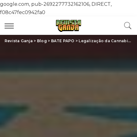
google.com, pub-2692277732162106, DIRECT,
f08c47fec0942fa0
Revista Ganja
>
Blog
>
BATE PAPO
>
Legalização da Cannabis: O Que Você Precisa Saber Sobre Esta Tendência Global