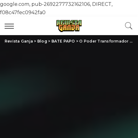
google.com, pub-2692277732162106, DIRECT,
f08c47fec0942fa0
Revista Ganja
>
Blog
>
BATE PAPO
>
O Poder Transformador da Cannabis na Vida Moderna: Aplicações e Benefícios