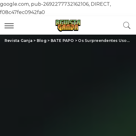
google.com, pub-2692277732162106, DIRECT,
f08c47fec0942fa0
Revista Ganja
>
Blog
>
BATE PAPO
>
Os Surpreendentes Usos da Cannabis: Impactos da Planta que Revoluciona Indústrias e Vidas