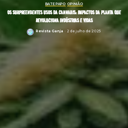
BATE PAPO
OPINIÃO
OS SURPREENDENTES USOS DA CANNABIS: IMPACTOS DA PLANTA QUE
REVOLUCIONA INDÚSTRIAS E VIDAS
Revista Ganja
2 de julho de 2025
Posted
by