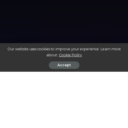
Our website uses cookies to improve your experience. Learn more
about:
Cookie Policy
Accept
REVOLUÇÃO VERDE: COMO A CANNABIS ESTÁ TRANSFORMANDO A
INDÚSTRIA E A MEDICINA
A cannabis, historicamente vista apenas como uma
planta recreativa, está passando por uma revolução que