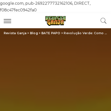
google.com, pub-2692277732162106, DIRECT,
f08c47fec0942fa0
Revista Ganja
>
Blog
>
BATE PAPO
>
Revolução Verde: Como a Cannabis Está Transformando a Indústria e a Medicina