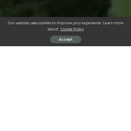
Our website uses cookies to improve your experience. Learn more
about:
Cookie Policy
Accept
REVOLUÇÃO VERDE: O PAPEL DA CANNABIS INDUSTRIAL NA
SUSTENTABILIDADE GLOBAL
A cannabis industrial, muitas vezes referida como
cânhamo, está rapidamente se tornando um pilar
fundamental na busca por soluções sustentáveis em
diversos setores. Este artigo explorará as multifacetadas
aplicações da cannabis na indústria, abordando desde os