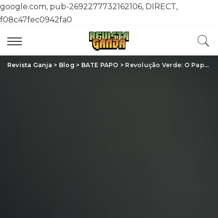
google.com, pub-2692277732162106, DIRECT,
f08c47fec0942fa0
Revista Ganja
>
Blog
>
BATE PAPO
>
Revolução Verde: O Papel da Cannabis Industrial na Sustentabilidade Global