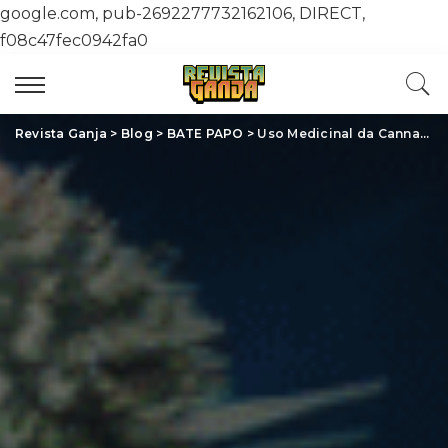
google.com, pub-2692277732162106, DIRECT,
f08c47fec0942fa0
Revista Ganja
>
Blog
>
BATE PAPO
>
Uso Medicinal da Cannabis: Uma Revolução em Saúde e Bem-Estar