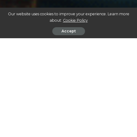
Our website uses cookies to improve your experience. Learn more
about:
Cookie Policy
Accept
USO MEDICINAL DA CANNABIS: UMA REVOLUÇÃO EM SAÚDE E BEM-ESTAR
A cannabis tem uma longa história de uso medicinal que
remonta a milhares de anos, atravessando diversas
culturas ao redor do mundo. Nos últimos anos, o
crescente reconhecimento de suas propriedades
terapêuticas levou a um enorme interesse e mudanças
significativas em sua aceitação e regulamentação global.
Este artigo explora a evolução do uso medicinal da