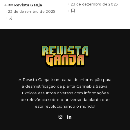
by
23 de dezembro de 2025
Revista Ganja
Autor
Posted
by
23 de dezembro de 2025
A Revista Ganja é um canal de informação para
a desmistificação da planta Cannabis Sativa.
Explore assuntos diversos com informações
de relevância sobre o universo da planta que
está revolucionando o mundo!