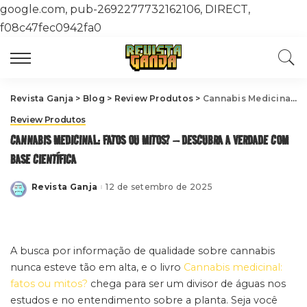
google.com, pub-2692277732162106, DIRECT,
f08c47fec0942fa0
Revista Ganja
>
Blog
>
Review Produtos
>
Cannabis Medicinal: Fatos ou Mitos? – Descubra a Verdade com Base Científica
Review Produtos
CANNABIS MEDICINAL: FATOS OU MITOS? – DESCUBRA A VERDADE COM
BASE CIENTÍFICA
Revista Ganja
12 de setembro de 2025
Posted
by
A busca por informação de qualidade sobre cannabis
nunca esteve tão em alta, e o livro
Cannabis medicinal:
fatos ou mitos?
chega para ser um divisor de águas nos
estudos e no entendimento sobre a planta. Seja você