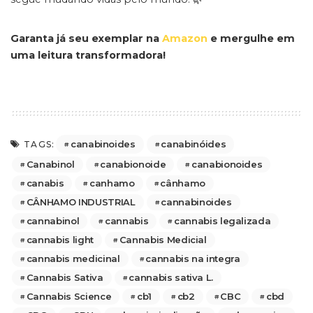
Garanta já seu exemplar na
Amazon
e mergulhe em
uma leitura transformadora!
canabinoides
canabinóides
TAGS:
Canabinol
canabionoide
canabionoides
canabis
canhamo
cânhamo
CÂNHAMO INDUSTRIAL
cannabinoides
cannabinol
cannabis
cannabis legalizada
cannabis light
Cannabis Medicial
cannabis medicinal
cannabis na integra
Cannabis Sativa
cannabis sativa L.
Cannabis Science
cb1
cb2
CBC
cbd