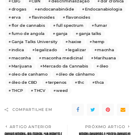
CBG
CBN
descriminalização
dor cronica
drogas
endocanabinóide
Endocanabiologia
erva
flavinoides
flavonoides
flor de cannabis
full spectrum
fumar
fumo de angola
ganja
ganja talks
Ganja Talks University
haxixe
hemp
indica
legalizado
legalizar
macnha
maconha
maconha medicinal
Marihuana
Marijuana
Mercado da Cannabis
óleo
oleo de canhamo
óleo de cânhamo
óleo de CBD
terpenos
thc
thca
THCP
THCV
weed
COMPARTILHE EM
ARTIGO ANTERIOR
PRÓXIMO ARTIGO
CANNABIS MEDICINAL: GUIA ESSENCIAL PARA INICIANTES E
MEDICINA CANABINOIDE: O PODER DA CANNABIS NO