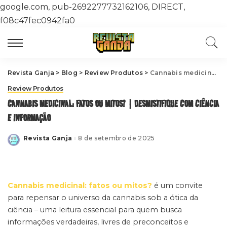
google.com, pub-2692277732162106, DIRECT,
f08c47fec0942fa0
Revista Ganja
>
Blog
>
Review Produtos
>
Cannabis medicinal: fatos ou mitos? | Desmistifique com Ciência e Informação
Review Produtos
CANNABIS MEDICINAL: FATOS OU MITOS? | DESMISTIFIQUE COM CIÊNCIA
E INFORMAÇÃO
Revista Ganja
8 de setembro de 2025
Posted
by
Cannabis medicinal: fatos ou mitos?
é um convite
para repensar o universo da cannabis sob a ótica da
ciência – uma leitura essencial para quem busca
informações verdadeiras, livres de preconceitos e