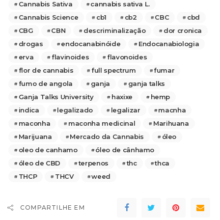
Cannabis Sativa
cannabis sativa L.
Cannabis Science
cb1
cb2
CBC
cbd
CBG
CBN
descriminalização
dor cronica
drogas
endocanabinóide
Endocanabiologia
erva
flavinoides
flavonoides
flor de cannabis
full spectrum
fumar
fumo de angola
ganja
ganja talks
Ganja Talks University
haxixe
hemp
indica
legalizado
legalizar
macnha
maconha
maconha medicinal
Marihuana
Marijuana
Mercado da Cannabis
óleo
oleo de canhamo
óleo de cânhamo
óleo de CBD
terpenos
thc
thca
THCP
THCV
weed
COMPARTILHE EM