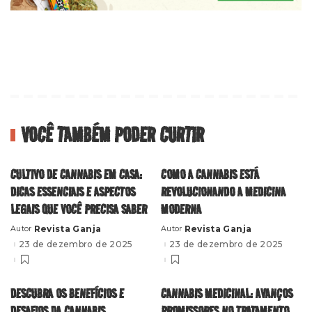
VOCÊ TAMBÉM PODER CURTIR
CULTIVO DE CANNABIS EM CASA:
COMO A CANNABIS ESTÁ
DICAS ESSENCIAIS E ASPECTOS
REVOLUCIONANDO A MEDICINA
LEGAIS QUE VOCÊ PRECISA SABER
MODERNA
Revista Ganja
Revista Ganja
Autor
Autor
Posted
Posted
by
by
23 de dezembro de 2025
23 de dezembro de 2025
DESCUBRA OS BENEFÍCIOS E
CANNABIS MEDICINAL: AVANÇOS
DESAFIOS DA CANNABIS
PROMISSORES NO TRATAMENTO