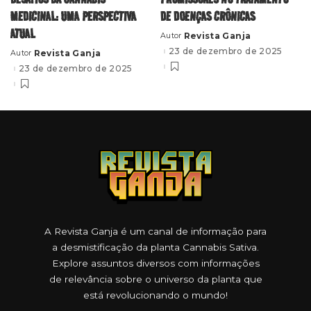
MEDICINAL: UMA PERSPECTIVA
DE DOENÇAS CRÔNICAS
ATUAL
Revista Ganja
Autor
Posted
by
23 de dezembro de 2025
Revista Ganja
Autor
Posted
by
23 de dezembro de 2025
A Revista Ganja é um canal de informação para
a desmistificação da planta Cannabis Sativa.
Explore assuntos diversos com informações
de relevância sobre o universo da planta que
está revolucionando o mundo!