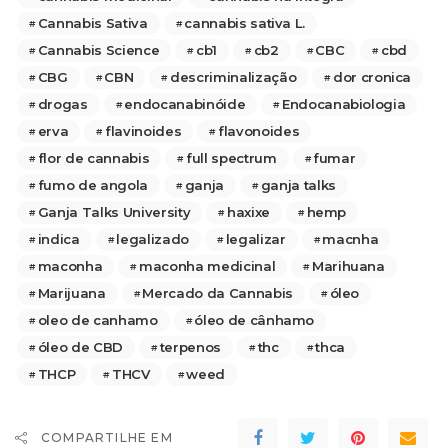
Cannabis Sativa
cannabis sativa L.
Cannabis Science
cb1
cb2
CBC
cbd
CBG
CBN
descriminalização
dor cronica
drogas
endocanabinóide
Endocanabiologia
erva
flavinoides
flavonoides
flor de cannabis
full spectrum
fumar
fumo de angola
ganja
ganja talks
Ganja Talks University
haxixe
hemp
indica
legalizado
legalizar
macnha
maconha
maconha medicinal
Marihuana
Marijuana
Mercado da Cannabis
óleo
oleo de canhamo
óleo de cânhamo
óleo de CBD
terpenos
thc
thca
THCP
THCV
weed
COMPARTILHE EM