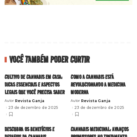
VOCÊ TAMBÉM PODER CURTIR
CULTIVO DE CANNABIS EM CASA:
COMO A CANNABIS ESTÁ
DICAS ESSENCIAIS E ASPECTOS
REVOLUCIONANDO A MEDICINA
LEGAIS QUE VOCÊ PRECISA SABER
MODERNA
Revista Ganja
Revista Ganja
Autor
Autor
Posted
Posted
by
by
23 de dezembro de 2025
23 de dezembro de 2025
DESCUBRA OS BENEFÍCIOS E
CANNABIS MEDICINAL: AVANÇOS
DESAFIOS DA CANNABIS
PROMISSORES NO TRATAMENTO