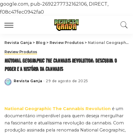
google.com, pub-2692277732162106, DIRECT,
f08c47fec0942fa0
Revista Ganja
>
Blog
>
Review Produtos
>
National Geographic The Cannabis Revolution: Descubra o Poder e a História da Cannabis
Review Produtos
NATIONAL GEOGRAPHIC THE CANNABIS REVOLUTION: DESCUBRA O
PODER E A HISTÓRIA DA CANNABIS
Revista Ganja
29 de agosto de 2025
Posted
by
National Geographic The Cannabis Revolution
é um
documentário imperdível para quem deseja mergulhar
na fascinante e atualíssima revolução da cannabis. Com
produção assinada pela renomada National Geographic,