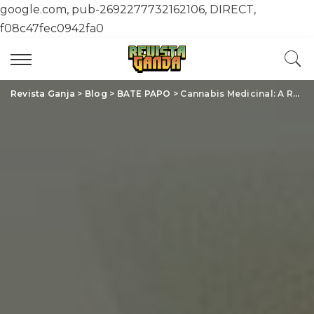
google.com, pub-2692277732162106, DIRECT,
f08c47fec0942fa0
Revista Ganja
>
Blog
>
BATE PAPO
>
Cannabis Medicinal: A Revolução Silenciosa Que Está Transformando Vidas