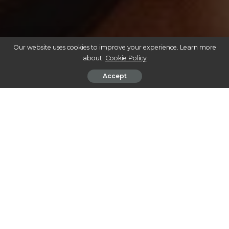
Our website uses cookies to improve your experience. Learn more
about:
Cookie Policy
Accept
CANNABIS MEDICINAL: A REVOLUÇÃO SILENCIOSA QUE ESTÁ
TRANSFORMANDO VIDAS
Nos últimos anos, a cannabis tem emergido como uma
poderosa aliada no campo da medicina. Estudos e
experiências ao redor do mundo têm mostrado que a
planta pode atuar de maneira eficaz no tratamento de