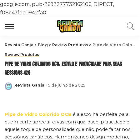
google.com, pub-2692277732162106, DIRECT,
f08c47fec0942fa0
Revista Ganja
>
Blog
>
Review Produtos
>
Pipe de Vidro Colorido OCB: Estilo e Praticidade para suas Sessions 420
Review Produtos
PIPE DE VIDRO COLORIDO OCB: ESTILO E PRATICIDADE PARA SUAS
SESSIONS 420
Revista Ganja
5 de julho de 2025
Posted
by
Pipe de Vidro Colorido OCB
é a escolha perfeita para
quem curte apreciar ervas com qualidade, praticidade e
aquele toque de personalidade que não pode faltar nos
acessórios canábicos. Harmonizando design moderno,