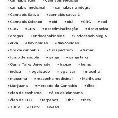
cannabis light
Cannabis Medicial
cannabis medicinal
cannabis na integra
Cannabis Sativa
cannabis sativa L.
Cannabis Science
cb1
cb2
CBC
cbd
CBG
CBN
descriminalização
dor cronica
drogas
endocanabinóide
Endocanabiologia
erva
flavinoides
flavonoides
flor de cannabis
full spectrum
fumar
fumo de angola
ganja
ganja talks
Ganja Talks University
haxixe
hemp
indica
legalizado
legalizar
macnha
maconha
maconha medicinal
Marihuana
Marijuana
Mercado da Cannabis
óleo
oleo de canhamo
óleo de cânhamo
óleo de CBD
terpenos
thc
thca
THCP
THCV
weed