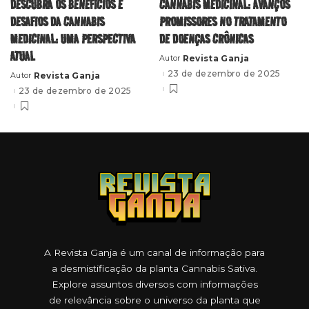
DESCUBRA OS BENEFÍCIOS E
CANNABIS MEDICINAL: AVANÇOS
DESAFIOS DA CANNABIS
PROMISSORES NO TRATAMENTO
MEDICINAL: UMA PERSPECTIVA
DE DOENÇAS CRÔNICAS
ATUAL
Revista Ganja
Autor
Posted
by
23 de dezembro de 2025
Revista Ganja
Autor
Posted
by
23 de dezembro de 2025
A Revista Ganja é um canal de informação para
a desmistificação da planta Cannabis Sativa.
Explore assuntos diversos com informações
de relevância sobre o universo da planta que