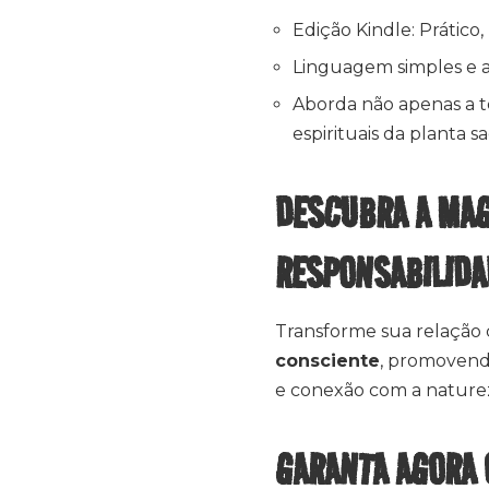
Edição Kindle: Prático,
Linguagem simples e a
Aborda não apenas a t
espirituais da planta s
DESCUBRA A MAG
RESPONSABILID
Transforme sua relação
consciente
, promovend
e conexão com a naturez
GARANTA AGORA 