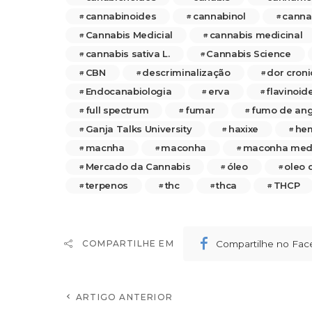
cannabinoides
cannabinol
canna
Cannabis Medicial
cannabis medicinal
cannabis sativa L.
Cannabis Science
CBN
descriminalização
dor croni
Endocanabiologia
erva
flavinoid
full spectrum
fumar
fumo de ang
Ganja Talks University
haxixe
he
macnha
maconha
maconha medi
Mercado da Cannabis
óleo
oleo
terpenos
thc
thca
THCP
Compartilhe no Fa
COMPARTILHE EM
ARTIGO ANTERIOR