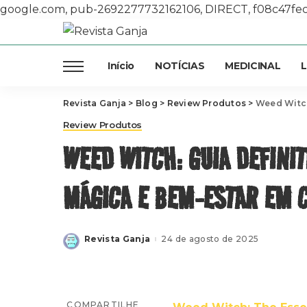
google.com, pub-2692277732162106, DIRECT, f08c47fe
Início
NOTÍCIAS
MEDICINAL
L
Revista Ganja
>
Blog
>
Review Produtos
>
Weed Witch: 
Review Produtos
WEED WITCH: GUIA DEFINIT
MÁGICA E BEM-ESTAR EM 
Revista Ganja
24 de agosto de 2025
Posted
by
COMPARTILHE