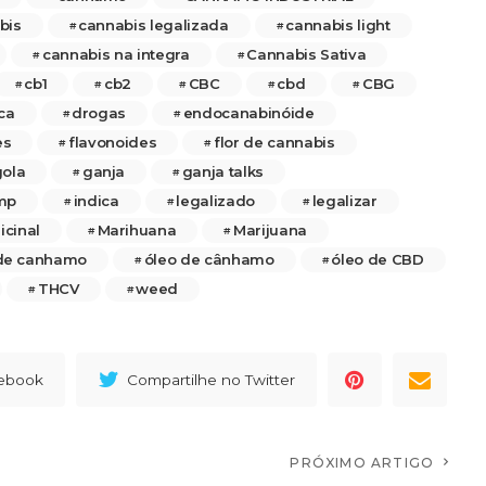
bis
cannabis legalizada
cannabis light
cannabis na integra
Cannabis Sativa
cb1
cb2
CBC
cbd
CBG
ca
drogas
endocanabinóide
es
flavonoides
flor de cannabis
ola
ganja
ganja talks
mp
indica
legalizado
legalizar
cinal
Marihuana
Marijuana
 de canhamo
óleo de cânhamo
óleo de CBD
THCV
weed
cebook
Compartilhe no Twitter
PRÓXIMO ARTIGO