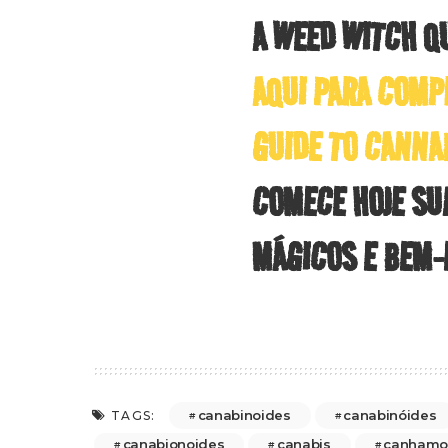
A WEED WITCH Q
AQUI PARA COMP
GUIDE TO CANNA
COMECE HOJE SUA
MÁGICOS E BEM-
canabinoides
canabinóides
TAGS:
canabionoides
canabis
canhamo