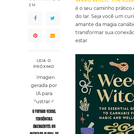
Weed Witch: The Essen
EM
é o seu caminho prático 
do lar. Seja você um cur
amante da magia canábica 
transformar sua conexão
estar.
LEIA O
PRÓXIMO
O FUTURO VERDE:
TENDÊNCIAS
EMERGENTES NO
MERCADO GLOBAL DE