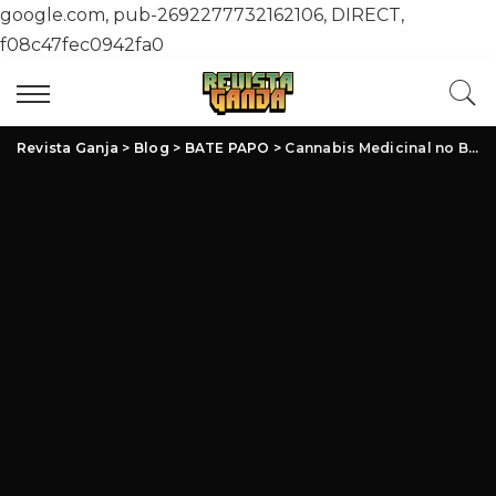
google.com, pub-2692277732162106, DIRECT,
f08c47fec0942fa0
Revista Ganja
>
Blog
>
BATE PAPO
>
Cannabis Medicinal no Brasil: Avanços, Desafios e Oportunidades