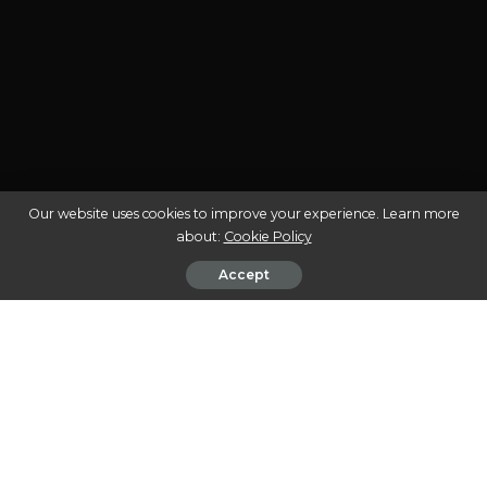
Our website uses cookies to improve your experience. Learn more
about:
Cookie Policy
Accept
A cannabis medicinal tem ganhado espaço e
reconhecimento no Brasil nos últimos anos,
transformando-se em uma alternativa terapêutica para