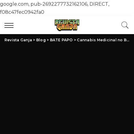
google.com, pub-2692277732162106, DIRECT,
f08c47fec0942fa0
Revista Ganja
>
Blog
>
BATE PAPO
>
Cannabis Medicinal no Brasil: Avanços, Desafios e Oportunidades