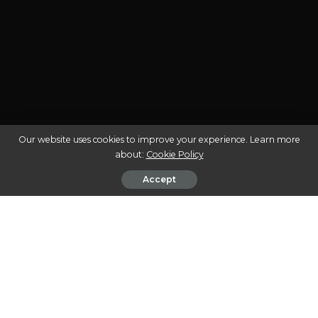
Our website uses cookies to improve your experience. Learn more
about:
Cookie Policy
Accept
A cannabis medicinal tem ganhado espaço e
reconhecimento no Brasil nos últimos anos,
transformando-se em uma alternativa terapêutica para