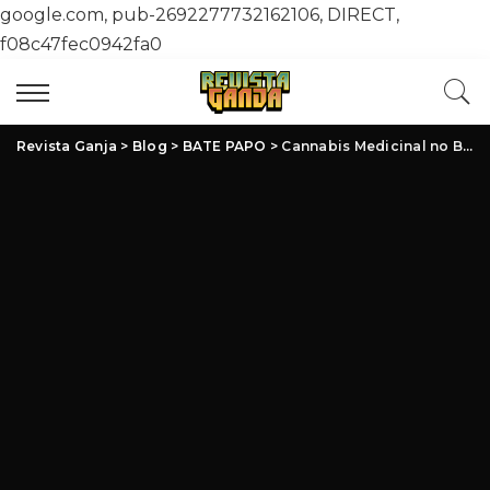
google.com, pub-2692277732162106, DIRECT,
f08c47fec0942fa0
Revista Ganja
>
Blog
>
BATE PAPO
>
Cannabis Medicinal no Brasil: Avanços, Desafios e Oportunidades