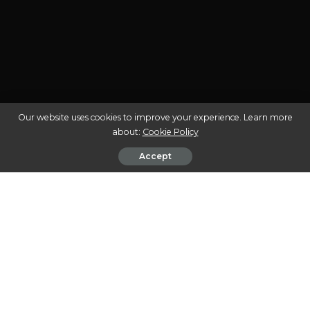
Our website uses cookies to improve your experience. Learn more
about:
Cookie Policy
Accept
A cannabis medicinal tem ganhado espaço e
reconhecimento no Brasil nos últimos anos,
transformando-se em uma alternativa terapêutica para
milhares de pacientes. Seu uso é respaldado por estudos
científicos que comprovam benefícios em condições