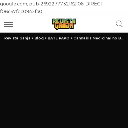
google.com, pub-2692277732162106, DIRECT,
f08c47fec0942fa0
Revista Ganja
>
Blog
>
BATE PAPO
>
Cannabis Medicinal no Brasil: Avanços, Desafios e Oportunidades