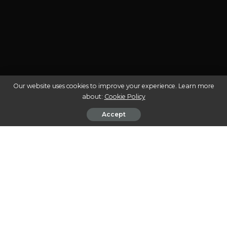
Our website uses cookies to improve your experience. Learn more
about:
Cookie Policy
Accept
A cannabis medicinal tem ganhado espaço e
reconhecimento no Brasil nos últimos anos,
transformando-se em uma alternativa terapêutica para
milhares de pacientes. Seu uso é respaldado por estudos
científicos que comprovam benefícios em condições