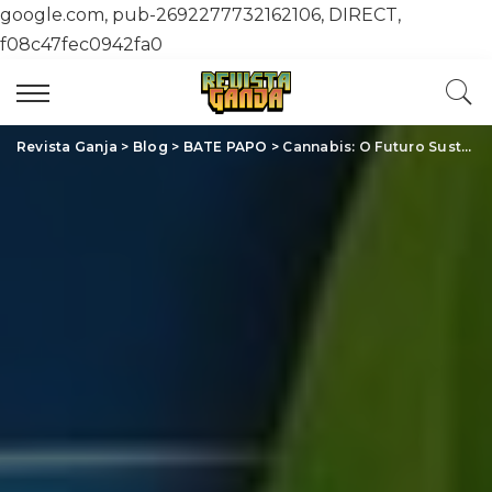
google.com, pub-2692277732162106, DIRECT,
f08c47fec0942fa0
Revista Ganja
>
Blog
>
BATE PAPO
>
Cannabis: O Futuro Sustentável da Indústria Está Aqui