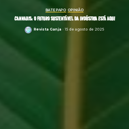
BATE PAPO
OPINIÃO
CANNABIS: O FUTURO SUSTENTÁVEL DA INDÚSTRIA ESTÁ AQUI
Revista Ganja
15 de agosto de 2025
Posted
by