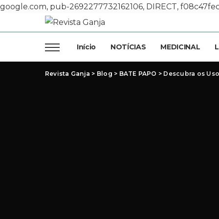
google.com, pub-2692277732162106, DIRECT, f08c47fe
Início
NOTÍCIAS
MEDICINAL
L
Revista Ganja
>
Blog
>
BATE PAPO
>
Descubra os Usos